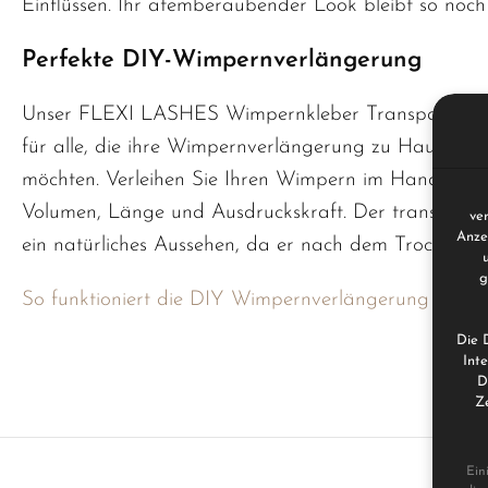
Einflüssen. Ihr atemberaubender Look bleibt so noch 
Perfekte DIY-Wimpernverlängerung
Unser FLEXI LASHES Wimpernkleber Transparent ist
für alle, die ihre Wimpernverlängerung zu Hause sel
möchten. Verleihen Sie Ihren Wimpern im Handumd
Volumen, Länge und Ausdruckskraft. Der transparent
ve
Anze
ein natürliches Aussehen, da er nach dem Trocknen u
g
So funktioniert die DIY Wimpernverlängerung zu Ha
Die 
Int
D
Ze
Ein