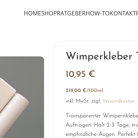
schenke im Warenkorb ab 25 € | Kostenloser Versand ab 20 €
HOME
SHOP
RATGEBER
HOW-TO
KONTAKT
Wimperkleber 
10,95
€
219,00
€
/
100
ml
inkl. MwSt.
zzgl.
Versandkosten
Transparenter Wimpernkleber
Auftragen. Hält 2-3 Tage, tr
empfindliche Augen. Perfekt 