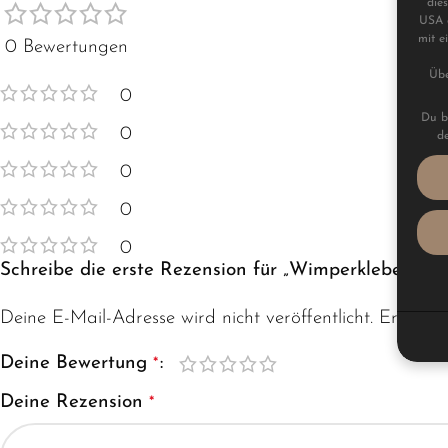
die
USA 
mit e
0 Bewertungen
Übe
0
Du bi
0
de
0
0
0
Schreibe die erste Rezension für „Wimperkleber Tra
Deine E-Mail-Adresse wird nicht veröffentlicht.
Erforder
Deine Bewertung
*
Deine Rezension
*