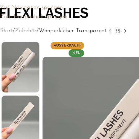
Jetzt neu - Ge
Zur Navigation springen
Zum Hauptinhalt springen
Start
Zubehör
Wimperkleber Transparent
AUSVERKAUFT
NEU