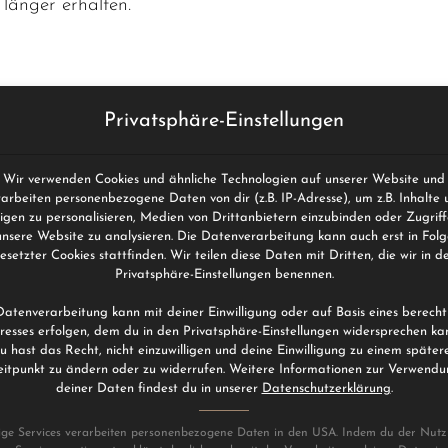
länger erhalten.
 die ideale Wahl
Privatsphäre-Einstellungen
bst durchführen
rehen mehr
Wir verwenden Cookies und ähnliche Technologien auf unserer Website und
e Kleber sorgt für
rarbeiten personenbezogene Daten von dir (z.B. IP-Adresse), um z.B. Inhalte 
igen zu personalisieren, Medien von Drittanbietern einzubinden oder Zugriff
nsichtbar wird.
unsere Website zu analysieren. Die Datenverarbeitung kann auch erst in Folg
esetzter Cookies stattfinden. Wir teilen diese Daten mit Dritten, die wir in d
use.
Privatsphäre-Einstellungen benennen.
Datenverarbeitung kann mit deiner Einwilligung oder auf Basis eines berecht
eresses erfolgen, dem du in den Privatsphäre-Einstellungen widersprechen kan
u hast das Recht, nicht einzuwilligen und deine Einwilligung zu einem später
itpunkt zu ändern oder zu widerrufen. Weitere Informationen zur Verwend
deiner Daten findest du in unserer
Datenschutzerklärung
.
ige Services verarbeiten personenbezogene Daten in den USA. Indem du der Nut