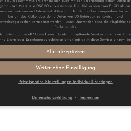
ser Services zustimmst, erklärst du dich auch mit der Verarbeitung deiner Daten in
gemäß Art. 49 (1) lit. a DSGVO einverstanden. Die USA werden vom EuGH als ein
inem unzureichenden Datenschutz-Niveau nach EU-Standards angesehen. Insbes
besteht das Risiko, dass deine Daten von US-Behörden zu Kontroll- und
rwachungszwecken verarbeitet werden – unter Umständen ohne die Möglichkeit e
Rechtsbehelfs.
st unter 18 Jahre alt? Dann kannst du nicht in optionale Services einwilligen. Du 
ine Eltern oder Erziehungsberechtigten bitten, mit dir in diese Services einzuwillig
Alle akzeptieren
Weiter ohne Einwilligung
nsparent“
Privatsphäre-Einstellungen individuell festlegen
liche Felder sind mit
markiert
*
Datenschutzerklärung
•
Impressum