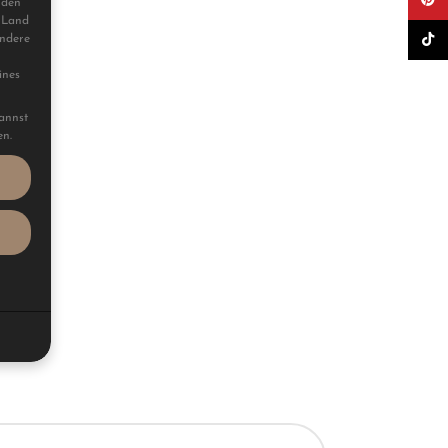
 den
 Land
TikTo
ondere
ines
kannst
en.