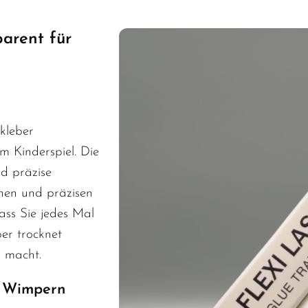
arent für
kleber
 Kinderspiel. Die
d präzise
nen und präzisen
dass Sie jedes Mal
ber trocknet
k macht.
r Wimpern