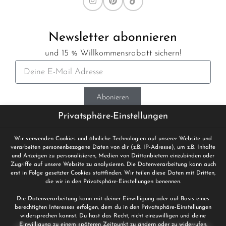
Newsletter abonnieren
und 15 % Willkommensrabatt sichern!
Abonieren
Privatsphäre-Einstellungen
Bis zu 5 Mal
Vegan und
Wir verwenden Cookies und ähnliche Technologien auf unserer Website und
verarbeiten personenbezogene Daten von dir (z.B. IP-Adresse), um z.B. Inhalte
wiederverwendbar
handgemacht
und Anzeigen zu personalisieren, Medien von Drittanbietern einzubinden oder
Zugriffe auf unsere Website zu analysieren. Die Datenverarbeitung kann auch
Kostenlose
erst in Folge gesetzter Cookies stattfinden. Wir teilen diese Daten mit Dritten,
Super weich und leicht
die wir in den Privatsphäre-Einstellungen benennen.
Lieferung ab 20€
Extrem dünnes und
Die Datenverarbeitung kann mit deiner Einwilligung oder auf Basis eines
Sichere
berechtigten Interesses erfolgen, dem du in den Privatsphäre-Einstellungen
flexibles Bändchen
widersprechen kannst. Du hast das Recht, nicht einzuwilligen und deine
Bezahlung
Einwilligung zu einem späteren Zeitpunkt zu ändern oder zu widerrufen.