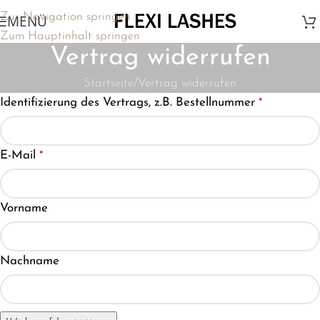
Jetzt neu - Geschenke im Warenkorb ab 25 € | Kostenloser
Zur Navigation springen
MENÜ
Versand ab 20 €
Zum Hauptinhalt springen
Vertrag widerrufen
Startseite
Vertrag widerrufen
Identifizierung des Vertrags, z.B. Bestellnummer
*
E-Mail
*
E-
Vorname
Mail
(wiederholen)
*
Nachname